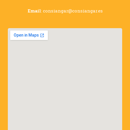
Email
:
consiangar@consiangar.es